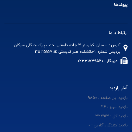
پیوندها
ارتباط با ما
آدرس : سمنان- کیلومتر 3 جاده دامغان -جنب پارک جنگلی سوکان-
پردیس شماره 2-دانشکده هنر کدپستی :3535157111
دورنگار : 02331539520
آمار بازدید
بازدید این صفحه : 9850
بازدید امروز : 114
بازدید کل : 324913
بازدید کنندگان آنلاین : 0