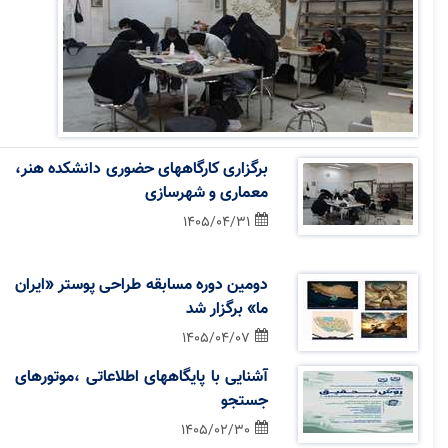
برگزاری کارگاههای حضوری دانشکده هنر،
معماری و شهرسازی
1405/04/31
دوﻣﯿﻦ دوره ﻣﺴﺎﺑﻘﻪ ﻃﺮاحی پوﺳﺘﺮ «اﯾﺮان
ﻣﺎ» برگزار شد
1405/04/07
آشنایی با پایگاههای اطلاعاتی ،موتورهای
جستجو
1405/02/30