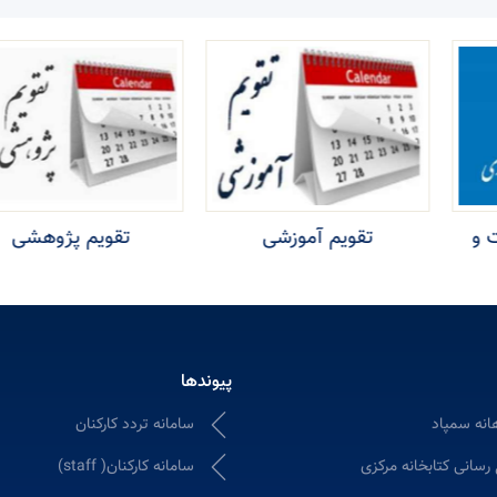
تقویم آموزشی
تقویم پژوهشی
پیوندها
انه سمپاد
سامانه تردد کارکنان
 رسانی کتابخانه مرکزی
سامانه کارکنان( staff)