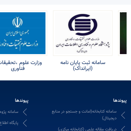
سامانه ثبت پایان نامه
وزارت علوم ،تحقیقات و
(ایرانداک)
فناوری
پیوندها
پیوندها
سامانه کتابخانه(امانت و جستجو در منابع
سامانه پژوه
دیجیتال)
پایگاه اطلاع
دریافت مقاله علمی (کتابخانه مرکزی)