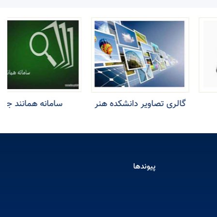
گالری تصاویر دانشکده هنر
سامانه همانند جو
پیوندها