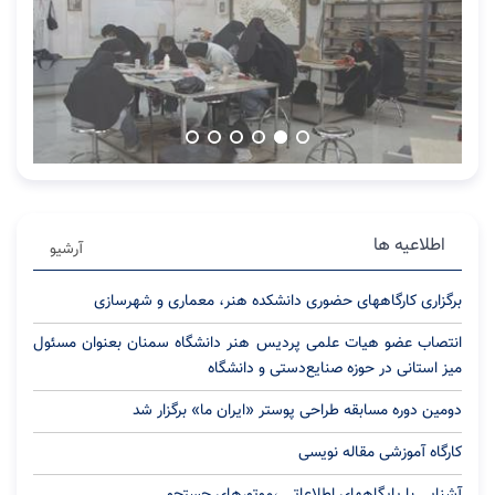
اطلاعیه ها
آرشیو
برگزاری کارگاههای حضوری دانشکده هنر، معماری و شهرسازی
انتصاب عضو هیات علمی پردیس هنر دانشگاه سمنان بعنوان مسئول
میز استانی در حوزه صنایع‌دستی و دانشگاه
دوﻣﯿﻦ دوره ﻣﺴﺎﺑﻘﻪ ﻃﺮاحی پوﺳﺘﺮ «اﯾﺮان ﻣﺎ» برگزار شد
کارگاه آموزشی مقاله نویسی