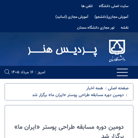
سایت اصلی دانشگاه
تلفن ها
آموزش مجازی(دانشجو)
آموزش مجازی (اساتید)
نقشه
تور مجازی دانشگاه سمنان
امروز : 16 مرداد 1405
صفحه اصلی
همه اخبار
دوﻣﯿﻦ دوره ﻣﺴﺎﺑﻘﻪ ﻃﺮاحی پوﺳﺘﺮ «اﯾﺮان ﻣﺎ» برگزار شد
دوﻣﯿﻦ دوره ﻣﺴﺎﺑﻘﻪ ﻃﺮاحی پوﺳﺘﺮ «اﯾﺮان ﻣﺎ»
برگزار شد