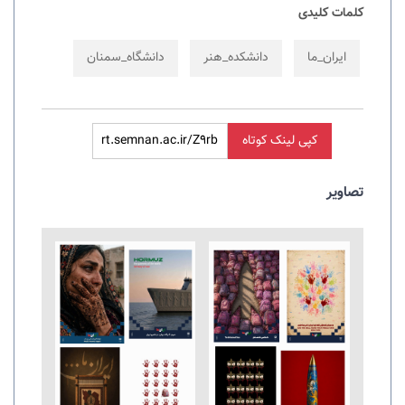
کلمات کلیدی
اﯾﺮان_ﻣﺎ
دانشکده_هنر
دانشگاه_سمنان
کپی لینک کوتاه
تصاویر