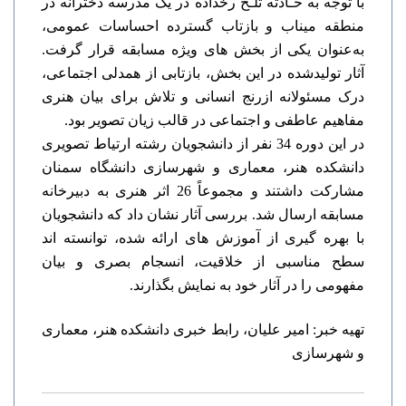
ﺑﺎ ﺗﻮﺟﻪ ﺑﻪ ﺣـﺎدﺛﻪ ﺗﻠـﺦ رخداده در یک ﻣﺪرﺳﻪ دﺧﺘﺮاﻧﻪ در
ﻣﻨﻄﻘﻪ ﻣﯿﻨﺎب و ﺑﺎزﺗﺎب گسترده اﺣﺴﺎﺳﺎت ﻋﻤﻮمی،
ﺑﻪﻋﻨﻮان یکی از ﺑﺨﺶ ﻫﺎی ویژه ﻣﺴﺎﺑﻘﻪ ﻗﺮار گرﻓﺖ.
آﺛﺎر ﺗﻮﻟﯿﺪﺷﺪه در این ﺑﺨﺶ، ﺑﺎزﺗﺎبی از ﻫﻤﺪلی اﺟﺘﻤﺎعی،
درک ﻣﺴﺌﻮﻻﻧﻪ ازرﻧﺞ اﻧﺴﺎنی و ﺗﻼش ﺑﺮای ﺑﯿﺎن ﻫﻨﺮی
ﻣﻔﺎﻫﯿﻢ ﻋﺎطفی و اﺟﺘﻤﺎعی در ﻗﺎﻟﺐ زیان ﺗﺼﻮیر ﺑﻮد.
در این دوره 34 ﻧﻔﺮ از داﻧﺸﺠﻮیان رﺷﺘﻪ ارتیاط تصویری
دانشکده هنر، معماری و شهرسازی دانشگاه سمنان
ﻣﺸﺎرکت داشتند و مجموعاً 26 اﺛﺮ ﻫﻨﺮی ﺑﻪ دﺑﯿﺮﺧﺎﻧﻪ
ﻣﺴﺎﺑﻘﻪ ارﺳﺎل ﺷﺪ. ﺑﺮرسی آﺛﺎر ﻧﺸﺎن داد که داﻧﺸﺠﻮیان
ﺑﺎ بهره گیری از آﻣﻮزش ﻫﺎی اراﺋﻪ ﺷﺪه، ﺗﻮاﻧﺴﺘﻪ اﻧﺪ
ﺳﻄﺢ ﻣﻨﺎسبی از ﺧﻼﻗﯿﺖ، اﻧﺴﺠﺎم ﺑﺼﺮی و ﺑﯿﺎن
ﻣﻔﻬﻮمی را در آﺛﺎر ﺧﻮد ﺑﻪ ﻧﻤﺎﯾﺶ بگذارﻧﺪ.
تهیه خبر: امیر علیان، رابط خبری دانشکده هنر، معماری
و شهرسازی