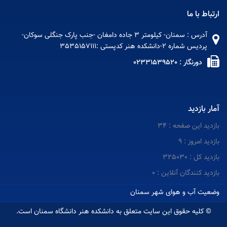
ارتباط با ما
آدرس : سمنان- کیلومتر 3 جاده دامغان -جنب پارک جنگلی سوکان-
پردیس شماره 2-دانشکده هنر کدپستی :3535157111
دورنگار : 02331539520
آمار بازدید
بازدید این صفحه : 34
بازدید امروز : 9
بازدید کل : 325030
بازدید کنندگان آنلاین : 0
وضعیت آب و هوای شهر سمنان
© کلیه حقوق این سایت متعلق به دانشکده هنر دانشگاه سمنان است.