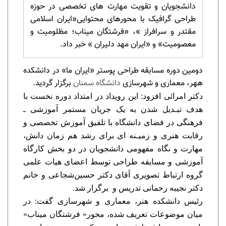
داﻧﺸﺠﻮیان و ﺗﻘﻮیت ﻣﻬﺎرت ﻫﺎی تخصصی در ﺣﻮزه
طراحی گرافیک با محورهای محتوایی«اﯾﺮان اﺳﻼمی
ﻣﻘﺘﺪر و ﺳﺮاﻓﺮاز »، «ﻓﺮشتگان ﻣﯿﻨﺎب؛ ﻣﻈﻠﻮﻣﯿﺖ و
معصومیت» و «ایران مهد دلیران » خبر داد.
دوﻣﯿﻦ دوره ﻣﺴﺎﺑﻘﻪ ﻃﺮاحی پوﺳﺘﺮ «اﯾﺮان ﻣﺎ» در دانشکده
ههر، معماری و شهرسازی
دانشگاه سمنان
برگزار گردید.
دکتر امرائی افزود: این رویداد در اﻣﺘﺪاد دوره نخست ﺑﺎ
ﻫﺪف ﺗﺒـﺪﯾﻞ ﺷﺪن ﺑﻪ یک ﺟﺮیان ﻣﺴﺘﻤﺮ آﻣﻮزشی ـ
ﻓﺮهنگی در ﻓﻀﺎی دانشگاه ﺑﺎ ﺗﻠﻔﯿﻖ آﻣﻮزش تخصصی و
رﻗﺎﺑﺖ ﻫﻨﺮی و زﻣﯿـﻨﻪ ای ﺑﺮای رﺷﺪ ﻫﻢ زﻣﺎن داﻧﺶ،
ﻣﻬﺎرت و نگاه ﻣﻔﻬﻮمی داﻧﺸﺠﻮیان در دو بخش کارگاه
آﻣﻮزشی و مسایقه طراحی توسط اعضای هیات علمی
گروه ارتباط تصویری آﻗﺎی دکتر حسینﺷﺠﺎعی و ﺧﺎﻧﻢ
دکتر نجیبه رﺣﻤﺎنی ﺗﺪریس و ﺑﺮگزار ﺷﺪ.
رئیس دانشکده هنر، معماری و شهرسازی گفت: در
ﻣﯿﺎن ﻣﻮﺿﻮﻋﺎت ﺗﻌﺮیف ﺷﺪه، ﻣﺤﻮر
« ﻓﺮشتگان ﻣﯿﻨﺎب»