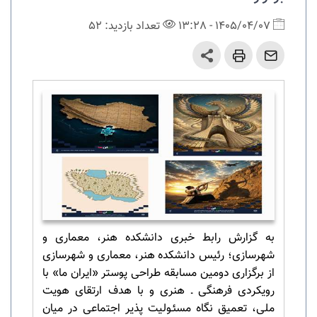
1405/04/07 - 13:28
تعداد بازدید: 52
به گزارش رابط خبری دانشکده هنر، معماری و
شهرسازی؛ رئیس دانشکده هنر، معماری و شهرسازی
از برگزاری دومین مسابقه طراحی پوستر «ایران ما» ﺑﺎ
رویکردی ﻓرهنگی ـ ﻫﻨﺮی و ﺑﺎ ﻫﺪف ارﺗﻘﺎی ﻫﻮیت
ملی، ﺗﻌﻤﯿﻖ نگاه ﻣﺴﺌـﻮﻟﯿﺖ پذیر اﺟﺘﻤﺎعی در ﻣﯿﺎن