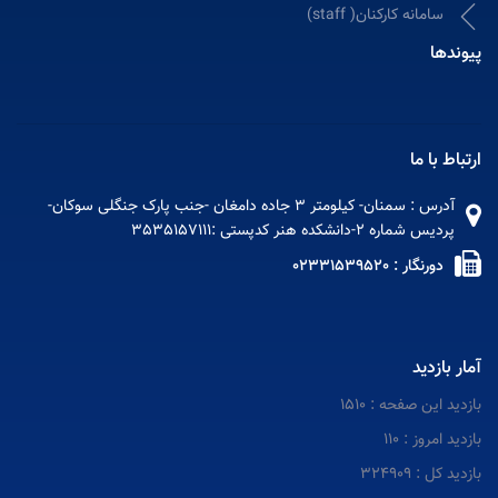
سامانه کارکنان( staff)
پیوندها
ارتباط با ما
آدرس : سمنان- کیلومتر 3 جاده دامغان -جنب پارک جنگلی سوکان-
پردیس شماره 2-دانشکده هنر کدپستی :3535157111
دورنگار : 02331539520
آمار بازدید
بازدید این صفحه : 1510
بازدید امروز : 110
بازدید کل : 324909